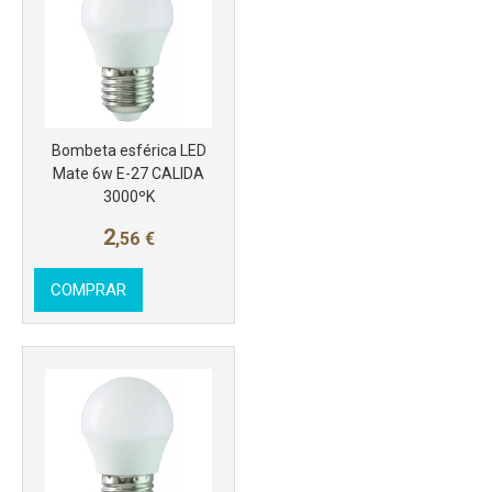
Más info
Bombeta esférica LED
Mate 6w E-27 CALIDA
3000ºK
2
,56
€
COMPRAR
Más info