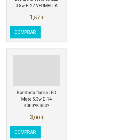
0.8w E-27 VERMELLA
1
,57
€
COMPRAR
Bombeta flama LED
Mate 5,3w E-14
4000ºK 360º
3
,00
€
COMPRAR