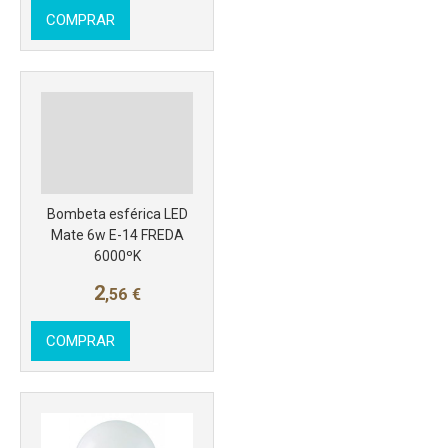
COMPRAR
Más info
Bombeta esférica LED
Mate 6w E-14 FREDA
6000ºK
2
,56
€
COMPRAR