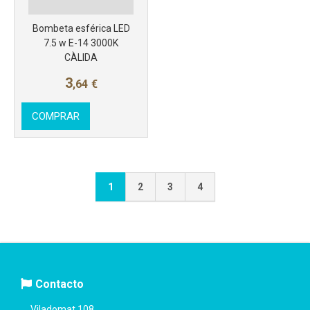
Bombeta esférica LED
7.5 w E-14 3000K
CÀLIDA
3
,64
€
COMPRAR
1
2
3
4
Contacto
Viladomat 108