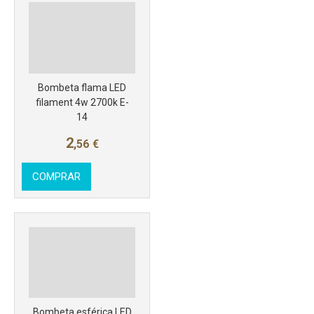
Bombeta flama LED
filament 4w 2700k E-
14
2
,56
€
COMPRAR
Más info
Bombeta esférica LED