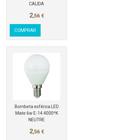
CALIDA
2
,56
€
COMPRAR
Más info
Bombeta esférica LED
Mate 6w E-14 4000ºK
NEUTRE
2
,56
€