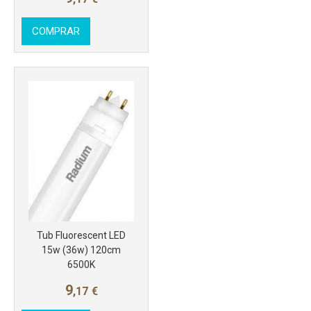
COMPRAR
Tub Fluorescent LED
15w (36w) 120cm
6500K
9
,17
€