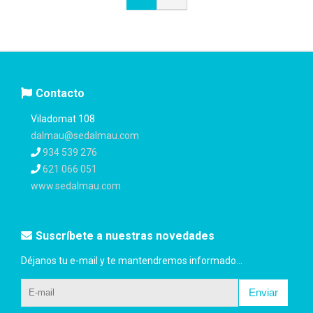
Contacto
Viladomat 108
dalmau@sedalmau.com
934 539 276
621 066 051
www.sedalmau.com
Suscríbete a nuestras novedades
Déjanos tu e-mail y te mantendremos informado...
Enviar