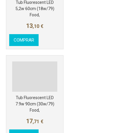
Tub Fluorescent LED
5,2w 60cm (18w/79)
Food,
13
,10
€
COMPRAR
Más info
Tub Fluorescent LED
7.9w 90cm (30w/79)
Food,
17
,71
€