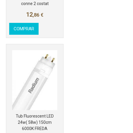
conne 2 costat
12
,86
€
COMPRAR
Más info
Tub Fluorescent LED
24w( 58w) 150cm
6000K FREDA