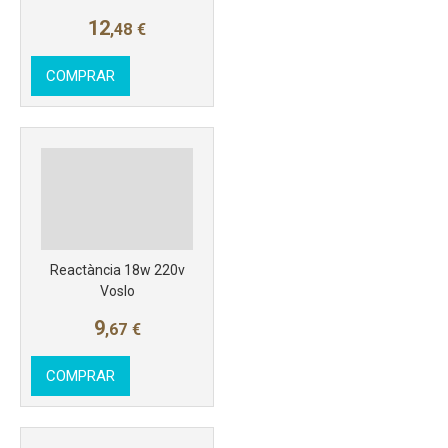
12
,48
€
COMPRAR
Reactància 18w 220v
Voslo
9
,67
€
COMPRAR