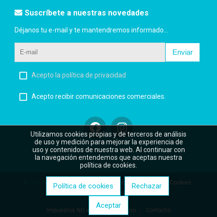
Suscríbete a nuestras novedades
Déjanos tu e-mail y te mantendremos informado...
Enviar
Acepto la política de privacidad
Acepto recibir comunicaciones comerciales.
Utilizamos cookies propias y de terceros de análisis
de uso y medición para mejorar la experiencia de
uso y contenidos de nuestra web. Al continuar con
la navegación entendemos que aceptas nuestra
política de cookies.
© Copyright 2026 |
Aviso legal
|
Política de privacidad
|
Cookies
|
Política de cookies
Rechazar
Desarrollo web:
Software DELSOL
Aceptar
Impuestos NO incluidos
Inicio
Contacto