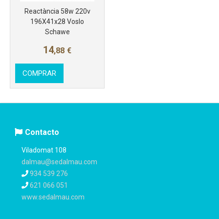
Reactància 58w 220v
196X41x28 Voslo
Schawe
14
,88
€
COMPRAR
Contacto
Viladomat 108
dalmau@sedalmau.com
934 539 276
621 066 051
www.sedalmau.com