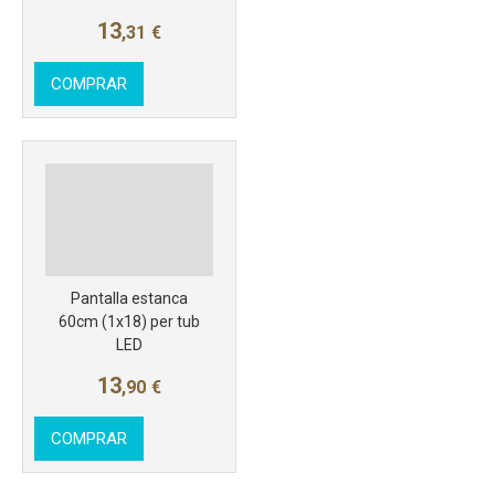
13
,31
€
COMPRAR
Más info
Pantalla estanca
60cm (1x18) per tub
LED
13
,90
€
COMPRAR