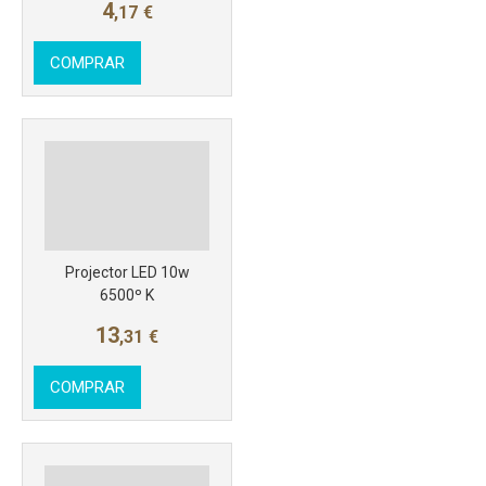
4
,17
€
COMPRAR
Más info
Projector LED 10w
6500º K
13
,31
€
COMPRAR