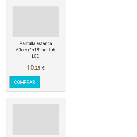
Más info
Pantalla estanca
60cm (1x18) per tub
LED
10
,25
€
COMPRAR
Más info