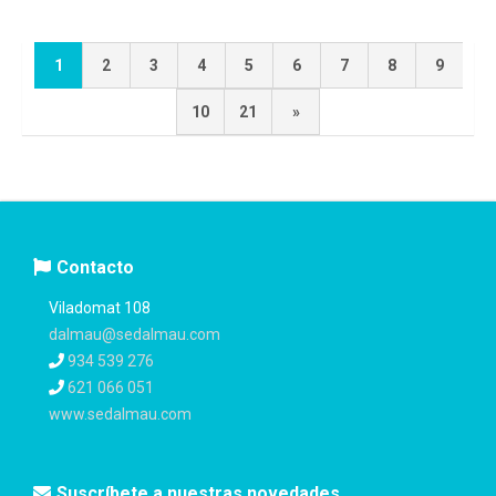
1
2
3
4
5
6
7
8
9
10
21
»
Contacto
Viladomat 108
dalmau@sedalmau.com
934 539 276
621 066 051
www.sedalmau.com
Suscríbete a nuestras novedades