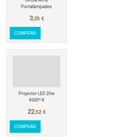
Portalàmpades
3
,25
€
COMPRAR
Projector LED 20w
4500º K
22
,52
€
COMPRAR