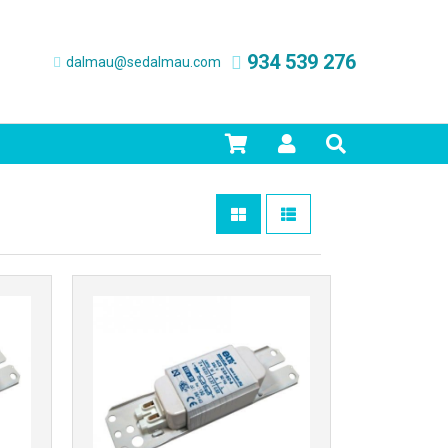
934 539 276
dalmau@sedalmau.com
Más info