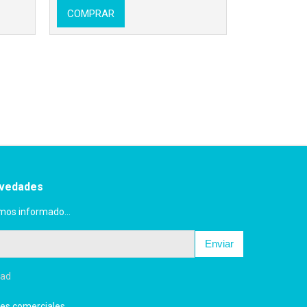
COMPRAR
ovedades
mos informado...
Enviar
dad
es comerciales.