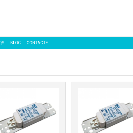
Más info
QS
BLOG
CONTACTE
Más info