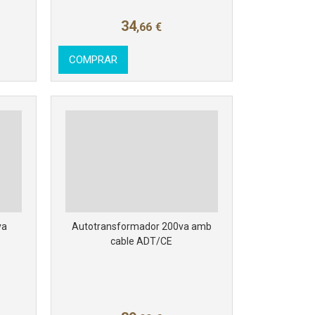
34
,66
€
COMPRAR
va
Autotransformador 200va amb
cable ADT/CE