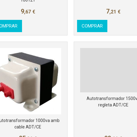
10012T
9
7
,67
€
,21
€
OMPRAR
COMPRAR
Autotransformador 1500
regleta ADT/CE
utotransformador 1000va amb
cable ADT/CE