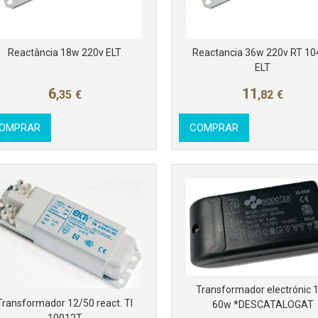
Reactància 18w 220v ELT
Reactancia 36w 220v RT 1
Más info
Más info
ELT
6
11
,35
€
,82
€
OMPRAR
COMPRAR
Transformador electrónic 
Transformador 12/50 react. TI
60w *DESCATALOGAT