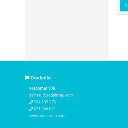
C
Contacto
Viladomat 108
dalmau@sedalmau.com
934 539 276
621 066 051
www.sedalmau.com