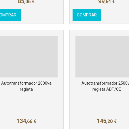
85
99
,06
€
,64
€
OMPRAR
COMPRAR
Autotransformador 2000va
Autotransformador 2500
regleta
regleta ADT/CE
134
145
,66
€
,20
€