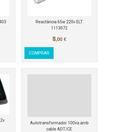
0403
Reactància 65w 220v ELT
1113072
8
Más info
,00
€
COMPRAR
12v
Autotransformador 100va amb
cable ADT/CE