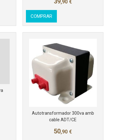
39
,90
€
COMPRAR
va
Autotransformador 300va amb
cable ADT/CE
50
,90
€