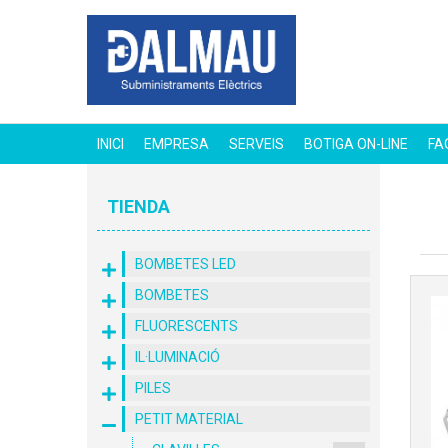
INICI
EMPRESA
SERVEIS
BOTIGA ON-LINE
FA
TIENDA
BOMBETES LED
BOMBETES
FLUORESCENTS
IL·LUMINACIÓ
PILES
PETIT MATERIAL